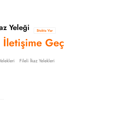
az Yeleği
Stokta Var
n İletişime Geç
Yelekleri
Fileli İkaz Yelekleri