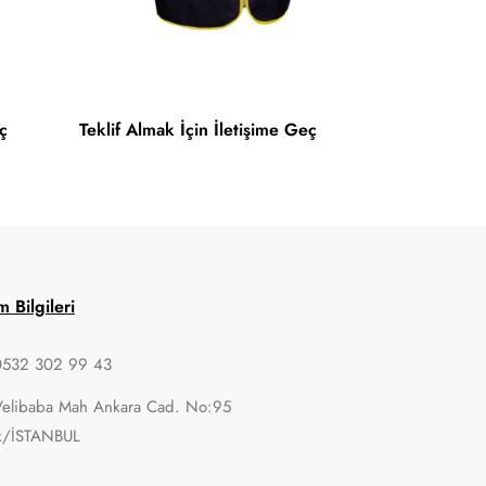
ç
Teklif Almak İçin İletişime Geç
im Bilgileri
0532 302 99 43
Velibaba Mah Ankara Cad. No:95
k/İSTANBUL