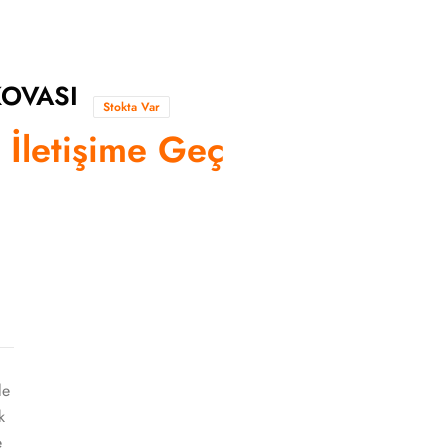
KOVASI
Stokta Var
n İletişime Geç
le
k
e