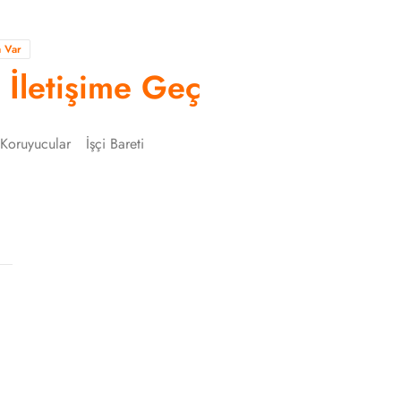
a Var
n İletişime Geç
 Koruyucular
İşçi Bareti