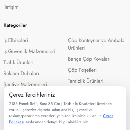
İletişim
Kategoriler
İş Elbiseleri
Çöp Konteyner ve Ambalaj
Ürünleri
İş Güvenlik Malzemeleri
Bahçe Çöp Kovaları
Trafik Ürünleri
Çöp Poşetleri
Reklam Dubaları
Temizlik Ürünleri
Şantiye Malzemeleri
Çerez Tercihleriniz
İletişim Bilgileri
2186 Esnek Refüj Başı 85 Cm | Tekbir İş Kıyafetleri üzerinde
zorunlu çerezler dışında kalan analitik, işlevsel ve
reklam/pazarlama çerezleri yalnızca izninizle kullanılır.
Çerez
0532 302 99 43
Politikası
sayfasından detaylı bilgi alabilirsiniz.
Velibaba Mah Ankara Cad. No:95