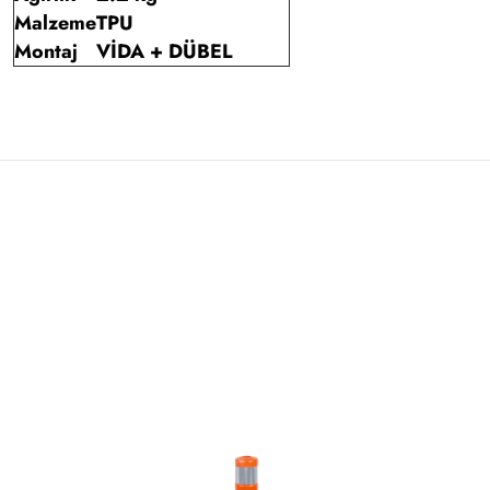
Malzeme
TPU
Montaj
VİDA + DÜBEL