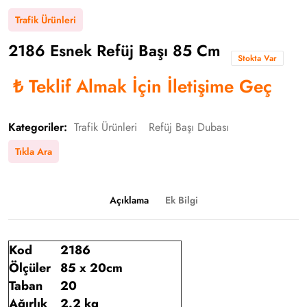
Trafik Ürünleri
2186 Esnek Refüj Başı 85 Cm
Stokta Var
₺
Teklif Almak İçin İletişime Geç
Kategoriler:
Trafik Ürünleri
Refüj Başı Dubası
Tıkla Ara
Açıklama
Ek Bilgi
Kod
2186
Ölçüler
85 x 20cm
Taban
20
Ağırlık
2.2 kg