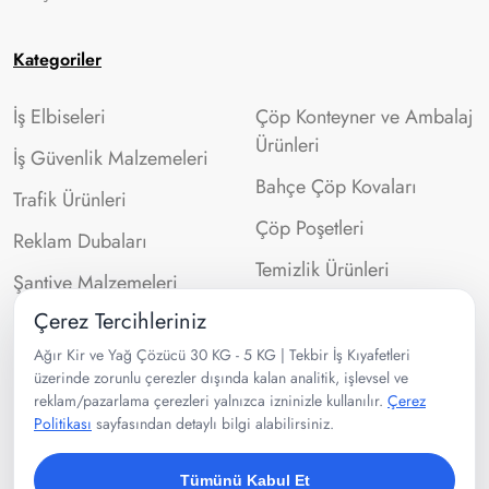
Kategoriler
İş Elbiseleri
Çöp Konteyner ve Ambalaj
Ürünleri
İş Güvenlik Malzemeleri
Bahçe Çöp Kovaları
Trafik Ürünleri
Çöp Poşetleri
Reklam Dubaları
Temizlik Ürünleri
Şantiye Malzemeleri
Çerez Tercihleriniz
İletişim Bilgileri
Ağır Kir ve Yağ Çözücü 30 KG - 5 KG | Tekbir İş Kıyafetleri
üzerinde zorunlu çerezler dışında kalan analitik, işlevsel ve
reklam/pazarlama çerezleri yalnızca izninizle kullanılır.
Çerez
0532 302 99 43
Politikası
sayfasından detaylı bilgi alabilirsiniz.
Velibaba Mah Ankara Cad. No:95
Pendik/İSTANBUL
Tümünü Kabul Et