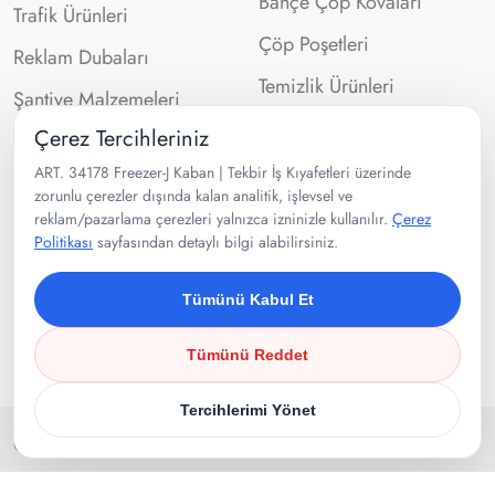
Bahçe Çöp Kovaları
Trafik Ürünleri
Çöp Poşetleri
Reklam Dubaları
Temizlik Ürünleri
Şantiye Malzemeleri
Çerez Tercihleriniz
İletişim Bilgileri
ART. 34178 Freezer-J Kaban | Tekbir İş Kıyafetleri üzerinde
zorunlu çerezler dışında kalan analitik, işlevsel ve
reklam/pazarlama çerezleri yalnızca izninizle kullanılır.
Çerez
0532 302 99 43
Politikası
sayfasından detaylı bilgi alabilirsiniz.
Velibaba Mah Ankara Cad. No:95
Pendik/İSTANBUL
Tümünü Kabul Et
Tümünü Reddet
Tercihlerimi Yönet
Copyright 2025
Tekbir İş Kıyafetleri
. Tüm Hakları Saklıdır.