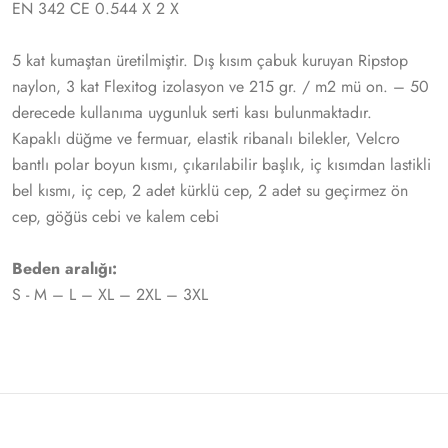
EN 342 CE 0.544 X 2 X
5 kat kumaştan üretilmiştir. Dış kısım çabuk kuruyan Ripstop
naylon, 3 kat Flexitog izolasyon ve 215 gr. / m2 mü on. – 50
derecede kullanıma uygunluk serti kası bulunmaktadır.
Kapaklı düğme ve fermuar, elastik ribanalı bilekler, Velcro
bantlı polar boyun kısmı, çıkarılabilir başlık, iç kısımdan lastikli
bel kısmı, iç cep, 2 adet kürklü cep, 2 adet su geçirmez ön
cep, göğüs cebi ve kalem cebi
Beden aralığı:
S - M – L – XL – 2XL – 3XL