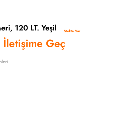
i, 120 LT. Yeşil
Stokta Var
n İletişime Geç
leri