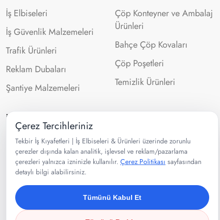
İş Elbiseleri
Çöp Konteyner ve Ambalaj
Ürünleri
İş Güvenlik Malzemeleri
Bahçe Çöp Kovaları
Trafik Ürünleri
Çöp Poşetleri
Reklam Dubaları
Temizlik Ürünleri
Şantiye Malzemeleri
İletişim Bilgileri
Çerez Tercihleriniz
Tekbir İş Kıyafetleri | İş Elbiseleri & Ürünleri üzerinde zorunlu
0532 302 99 43
çerezler dışında kalan analitik, işlevsel ve reklam/pazarlama
çerezleri yalnızca izninizle kullanılır.
Velibaba Mah Ankara Cad. No:95
Çerez Politikası
sayfasından
detaylı bilgi alabilirsiniz.
Pendik/İSTANBUL
Tümünü Kabul Et