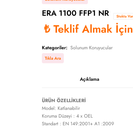
ERA 1100 FFP1 NR
Stokta Va
₺
Teklif Almak İçi
Kategoriler:
Solunum Koruyucular
Tıkla Ara
Açıklama
ÜRÜN ÖZELLİKLERİ
Model: Katlanabilir
Koruma Düzeyi : 4 x OEL
Standart : EN 149:2001+ A1 :2009