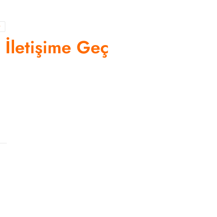
r
n İletişime Geç