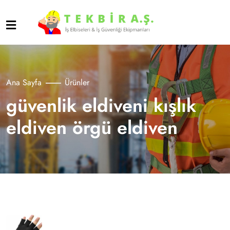
Ana Sayfa
Ürünler
güvenlik eldiveni kışlık
eldiven örgü eldiven