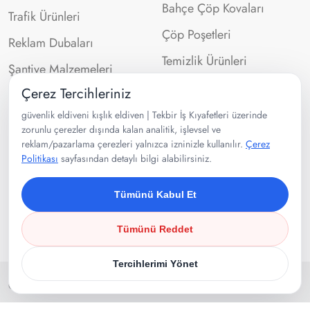
Bahçe Çöp Kovaları
Trafik Ürünleri
Çöp Poşetleri
Reklam Dubaları
Temizlik Ürünleri
Şantiye Malzemeleri
Çerez Tercihleriniz
İletişim Bilgileri
güvenlik eldiveni kışlık eldiven | Tekbir İş Kıyafetleri üzerinde
zorunlu çerezler dışında kalan analitik, işlevsel ve
reklam/pazarlama çerezleri yalnızca izninizle kullanılır.
Çerez
0532 302 99 43
Politikası
sayfasından detaylı bilgi alabilirsiniz.
Velibaba Mah Ankara Cad. No:95
Pendik/İSTANBUL
Tümünü Kabul Et
Tümünü Reddet
Tercihlerimi Yönet
Copyright 2025
Tekbir İş Kıyafetleri
. Tüm Hakları Saklıdır.