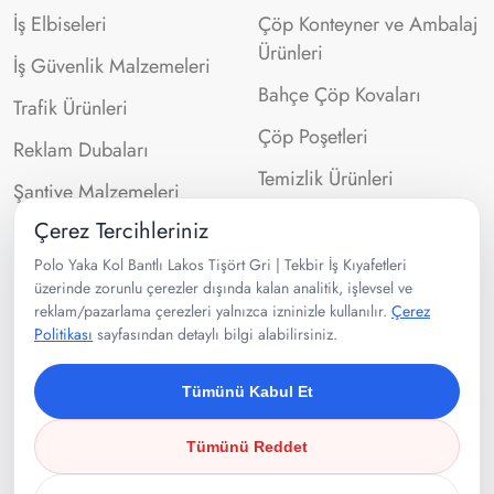
İş Elbiseleri
Çöp Konteyner ve Ambalaj
Ürünleri
İş Güvenlik Malzemeleri
Bahçe Çöp Kovaları
Trafik Ürünleri
Çöp Poşetleri
Reklam Dubaları
Temizlik Ürünleri
Şantiye Malzemeleri
Çerez Tercihleriniz
İletişim Bilgileri
Polo Yaka Kol Bantlı Lakos Tişört Gri | Tekbir İş Kıyafetleri
üzerinde zorunlu çerezler dışında kalan analitik, işlevsel ve
reklam/pazarlama çerezleri yalnızca izninizle kullanılır.
Çerez
0532 302 99 43
Politikası
sayfasından detaylı bilgi alabilirsiniz.
Velibaba Mah Ankara Cad. No:95
Pendik/İSTANBUL
Tümünü Kabul Et
Tümünü Reddet