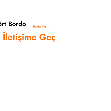
ört Bordo
Stokta Var
n İletişime Geç
h.