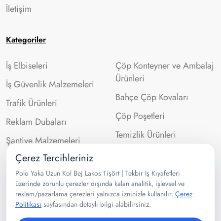
İletişim
Kategoriler
İş Elbiseleri
Çöp Konteyner ve Ambalaj
Ürünleri
İş Güvenlik Malzemeleri
Bahçe Çöp Kovaları
Trafik Ürünleri
Çöp Poşetleri
Reklam Dubaları
Temizlik Ürünleri
Şantiye Malzemeleri
Çerez Tercihleriniz
İletişim Bilgileri
Polo Yaka Uzun Kol Bej Lakos Tişört | Tekbir İş Kıyafetleri
üzerinde zorunlu çerezler dışında kalan analitik, işlevsel ve
reklam/pazarlama çerezleri yalnızca izninizle kullanılır.
Çerez
0532 302 99 43
Politikası
sayfasından detaylı bilgi alabilirsiniz.
Velibaba Mah Ankara Cad. No:95