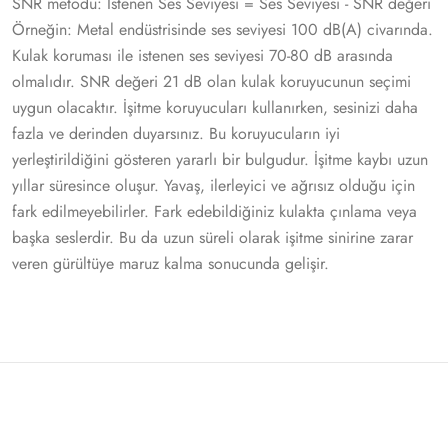
SNR metodu: İstenen Ses Seviyesi = Ses Seviyesi ‐ SNR değeri
Örneğin: Metal endüstrisinde ses seviyesi 100 dB(A) civarında.
Kulak koruması ile istenen ses seviyesi 70‐80 dB arasında
olmalıdır. SNR değeri 21 dB olan kulak koruyucunun seçimi
uygun olacaktır. İşitme koruyucuları kullanırken, sesinizi daha
fazla ve derinden duyarsınız. Bu koruyucuların iyi
yerleştirildiğini gösteren yararlı bir bulgudur. İşitme kaybı uzun
yıllar süresince oluşur. Yavaş, ilerleyici ve ağrısız olduğu için
fark edilmeyebilirler. Fark edebildiğiniz kulakta çınlama veya
başka seslerdir. Bu da uzun süreli olarak işitme sinirine zarar
veren gürültüye maruz kalma sonucunda gelişir.