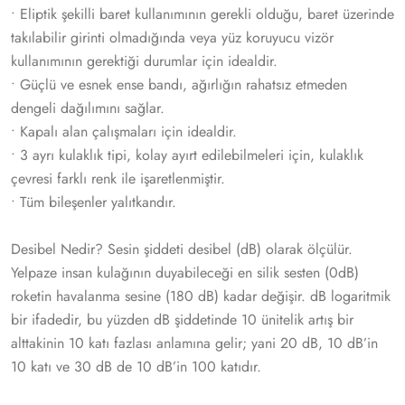
• Eliptik şekilli baret kullanımının gerekli olduğu, baret üzerinde
takılabilir girinti olmadığında veya yüz koruyucu vizör
kullanımının gerektiği durumlar için idealdir.
• Güçlü ve esnek ense bandı, ağırlığın rahatsız etmeden
dengeli dağılımını sağlar.
• Kapalı alan çalışmaları için idealdir.
• 3 ayrı kulaklık tipi, kolay ayırt edilebilmeleri için, kulaklık
çevresi farklı renk ile işaretlenmiştir.
• Tüm bileşenler yalıtkandır.
Desibel Nedir? Sesin şiddeti desibel (dB) olarak ölçülür.
Yelpaze insan kulağının duyabileceği en silik sesten (0dB)
roketin havalanma sesine (180 dB) kadar değişir. dB logaritmik
bir ifadedir, bu yüzden dB şiddetinde 10 ünitelik artış bir
alttakinin 10 katı fazlası anlamına gelir; yani 20 dB, 10 dB’in
10 katı ve 30 dB de 10 dB’in 100 katıdır.