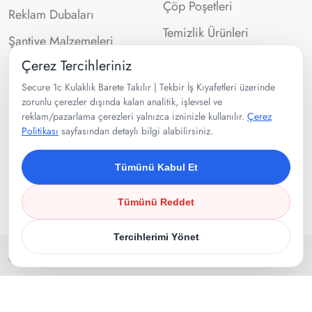
Çöp Poşetleri
Reklam Dubaları
Temizlik Ürünleri
Şantiye Malzemeleri
Çerez Tercihleriniz
İletişim Bilgileri
Secure 1c Kulaklık Barete Takılır | Tekbir İş Kıyafetleri üzerinde
zorunlu çerezler dışında kalan analitik, işlevsel ve
reklam/pazarlama çerezleri yalnızca izninizle kullanılır.
Çerez
0532 302 99 43
Politikası
sayfasından detaylı bilgi alabilirsiniz.
Velibaba Mah Ankara Cad. No:95
Pendik/İSTANBUL
Tümünü Kabul Et
Tümünü Reddet
Tercihlerimi Yönet
Copyright 2025
Tekbir İş Kıyafetleri
. Tüm Hakları Saklıdır.
Çerez Politikası