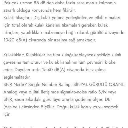
Pek çok uzman 85 dB’den daha fazla sese maruz kalmanın
zararlı olduğu konusunda hem fikirdir.
Kulak Tıkaçları: Dış kulak yoluna yerleştirilen ve etkili olmaları
için total olarak kulak kanalını tıkamaları gereken kulak
tıkaçları, yapıldıkları malzemeye bağlı olarak gürültü düzeyinde
10‐20 dB(A) civarında bir azalma sağlamaktadır.
Kulaklıklar: Kulaklıklar ise tüm kulağı kaplayacak şekilde kulak
çevresine tam oturur ve kulak kanalının tüm çevresini bloke
eder. Duyulan seste 15‐40 dB(A) civarında bir azalma
sağlamaktadır.
SNR Nedir? Single Number Rating: SİNYAL GÜRÜLTÜ ORANI:
Analog veya dijital iletişimde signal‐to‐noise ratio S/N veya
SNR, sesin arkadaki gürültüye oranla şiddetini ölçer. DB
(desibel) cinsinden ölçülür. Doğru kulak koruyucuyu seçmek
için