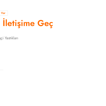
a Var
n İletişime Geç
çi Yastıkları