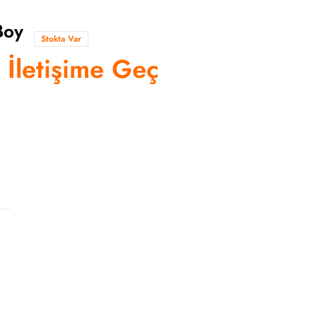
Boy
Stokta Var
n İletişime Geç