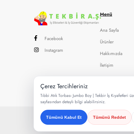
Menü
Ana Sayfa
Facebook
Ürünler
Instagram
Hakkımızda
İletişim
Çerez Tercihleriniz
Tıbbi Atık Torbası Jumbo Boy | Tekbir İş Kıyafetleri üz
sayfasından detaylı bilgi alabilirsiniz.
Copyright 2025
Tekbir İş Kıyafetleri
. Tüm Hakla
Tümünü Kabul Et
Tümünü Reddet