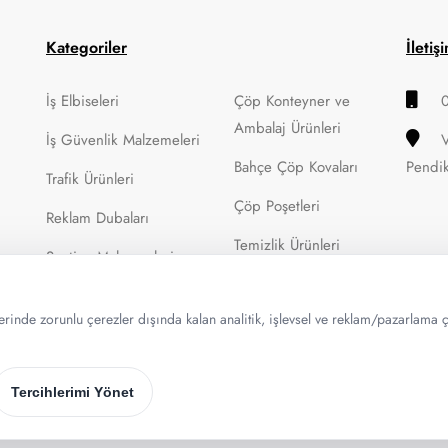
Kategoriler
İletiş
İş Elbiseleri
Çöp Konteyner ve
Ambalaj Ürünleri
İş Güvenlik Malzemeleri
Bahçe Çöp Kovaları
Pendi
Trafik Ürünleri
Çöp Poşetleri
Reklam Dubaları
Temizlik Ürünleri
Şantiye Malzemeleri
erinde zorunlu çerezler dışında kalan analitik, işlevsel ve reklam/pazarlama çer
rı Saklıdır.
Tercihlerimi Yönet