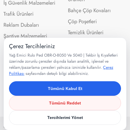
İş Güvenlik Malzemeleri
Bahçe Çöp Kovaları
Trafik Ürünleri
Çöp Poşetleri
Reklam Dubaları
Temizlik Ürünleri
Şantiye Malzemeleri
Çerez Tercihleriniz
İletişim Bilgileri
Yağ Emici Rulo Ped OBR-O-8050 Ve 5040 | Tekbir İş Kıyafetleri
üzerinde zorunlu çerezler dışında kalan analitik, işlevsel ve
reklam/pazarlama çerezleri yalnızca izninizle kullanılır.
Çerez
0532 302 99 43
Politikası
sayfasından detaylı bilgi alabilirsiniz.
Velibaba Mah Ankara Cad. No:95
Pendik/İSTANBUL
Tümünü Kabul Et
Tümünü Reddet
Tercihlerimi Yönet
Copyright 2025
Tekbir İş Kıyafetleri
. Tüm Hakları Saklıdır.