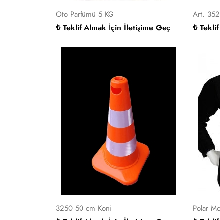
Oto Parfümü 5 KG
Art. 35
₺ Teklif Almak İçin İletişime Geç
₺ Tekli
3250 50 cm Koni
Polar Mo