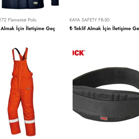
272 Flamestat Polo
KAYA SAFETY FB-50
f Almak İçin İletişime Geç
₺ Teklif Almak İçin İletişime G