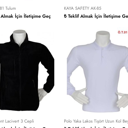
281 Tulum
KAYA SAFETY AK-85
f Almak İçin İletişime Geç
₺ Teklif Almak İçin İletişime G
nt Lacivert 3 Cepli
Polo Yaka Lakos Tişört Uzun Kol Be