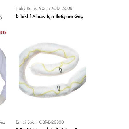
Trafik Konisi 90cm KOD: 5008
eç
₺ Teklif Almak İçin İletişime Geç
yaz
Emici Boom OBR-B-20300