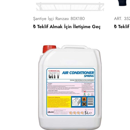
Şantiye İşçi Ranzası 80X180
ART. 35
₺ Teklif Almak İçin İletişime Geç
₺ Tekli