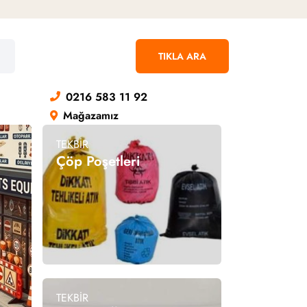
TIKLA ARA
0216 583 11 92
Mağazamız
TEKBİR
Çöp Poşetleri
TEKBİR