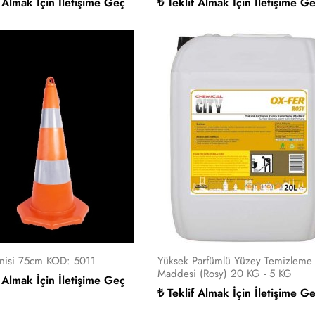
f Almak İçin İletişime Geç
₺ Teklif Almak İçin İletişime G
onisi 75cm KOD: 5011
Yüksek Parfümlü Yüzey Temizleme
Maddesi (Rosy) 20 KG - 5 KG
f Almak İçin İletişime Geç
₺ Teklif Almak İçin İletişime G