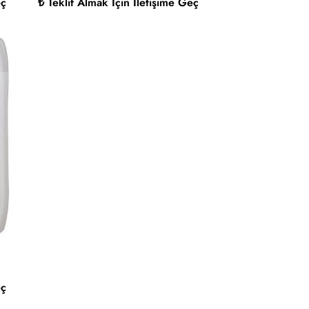
eç
₺ Teklif Almak İçin İletişime Geç
eç