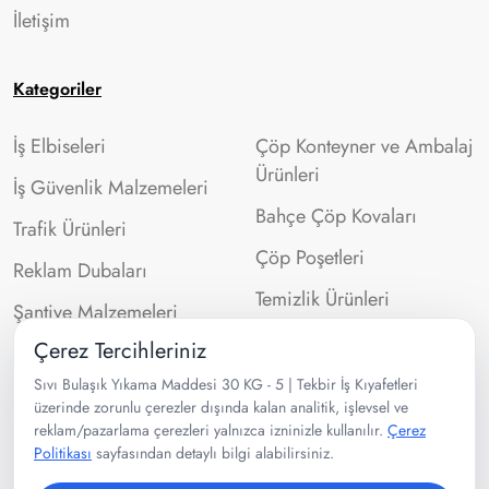
İletişim
Kategoriler
İş Elbiseleri
Çöp Konteyner ve Ambalaj
Ürünleri
İş Güvenlik Malzemeleri
Bahçe Çöp Kovaları
Trafik Ürünleri
Çöp Poşetleri
Reklam Dubaları
Temizlik Ürünleri
Şantiye Malzemeleri
Çerez Tercihleriniz
İletişim Bilgileri
Sıvı Bulaşık Yıkama Maddesi 30 KG - 5 | Tekbir İş Kıyafetleri
üzerinde zorunlu çerezler dışında kalan analitik, işlevsel ve
reklam/pazarlama çerezleri yalnızca izninizle kullanılır.
Çerez
0532 302 99 43
Politikası
sayfasından detaylı bilgi alabilirsiniz.
Velibaba Mah Ankara Cad. No:95